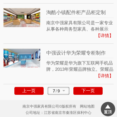
层。我们的宗旨是：“精益创新，
种潜在的亲和感。开放型的设计四
诚信合作，达成双赢”。相信通过
周留有做够的体验空间，比传统型
淘酷小镇配件柜产品柜定制
我们的服务，可以让您的公司及产
的设计能吸引更多的顾客和体验
品在市场中树立更好的形象和品牌
南京中强家具有限公司是一家专业
者。手机行业开放型设计最具代表
知名度！南京中强家具有限公司热
从事各种商务型家具、各种展示
性的就是苹果手机展柜的设计。
诚欢迎各界朋友前来参观、考察、
柜、展示架制作以及店面设计的公
【详情】
洽谈业务。
司。产品以清晰、雅致的风格，流
畅的线条，合理的空间结构，魅人
中强设计华为荣耀专柜制作
的色彩和灯光为客户准确极致地传
递出品牌的力量。公司拥有一支工
华为荣耀是华为旗下互联网手机品
作认真，经验丰富专业技术过硬的
牌，2013年荣耀品牌独立。荣耀品
管理团队和质量体系，能在客户需
牌追求以更快变化来适应移动互联
【详情】
要的时间内保质保量的完成产品的
网时代，荣耀品牌准确认知互联网
制作。全方位为客户提供从设计、
本质：平等，开放，去中心化，保
上一页
下一页
7
/
9
制作、安装、维护、运输、拆除、
持与受、观众完全对等沟通，聆听
包装等系统的服务。欢迎您的致
观众的呼声，为受众提供更多满足
电。
需求的高性价产品。设计师抓住了
南京中强家具有限公司©版权所有
网站地图
华为荣耀的蓝色精髓，将极光蓝与
公司地址：江苏省南京市秦淮区保利中心